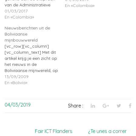
van de Administratieve
En «Colombia»
Rechtbank van Tolima zou
01/03/2017
de volksraadpleging rond
En «Colombia»
de mijnbouw in
Nieuwsberichten uit de
Cajamarca uitgeschreven
Boliviaanse
worden door de
mijnbouwwereld
burgemeester op een van
[vc_row][vc_column]
de laatste twee zondagen
[vc_column_text] Met dit
van de maand. Naar
artikel krijg je een zicht op
verluidt zou het
het nieuws in de
stadsbestuur van
Boliviaanse mijnwereld, op
Cajamarca voorzien om…
basis van de elektronische
13/09/2009
nieuwsbrieven van Minería
En «Bolivia»
de Bolivia
(http://boliviaminera.blogspot.com/).
Hier volgt een beknopte
04/03/2019
Share :
schets (in het Nederlands)
van de topics die het
nieuws de laatste
maanden domineerden;
Post
Fair ICT Flanders
¿Te unes a correr
voor verdere informatie