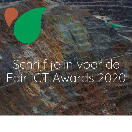
Skip
to
content
CATAPA vzw
Schrijf je in voor de
Fair ICT Awards 2020