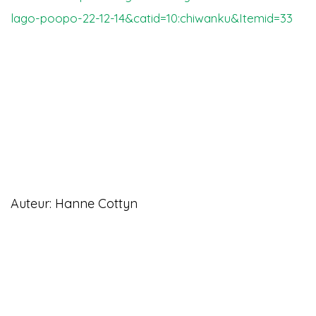
lago-poopo-22-12-14&catid=10:chiwanku&Itemid=33
Auteur: Hanne Cottyn