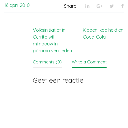
uitwerking van een nieuw
16 april 2010
Share :
klimaatverdrag dat in 2015
in Parijs moet worden
goedgekeurd. Van 8 tot 11
december is er ook de
Bericht
Volksinitiatief in
Kippen, kaalheid en
Cumbre de los…
Cerrito wil
Coca-Cola
navigatie
mijnbouw in
páramo verbieden
Comments (0)
Write a Comment
Geef een reactie