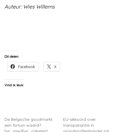
Auteur: Wies Willems
Dit delen:
Facebook
X
Vind ik leuk:
De Belgische goudmarkt:
EU-akkoord over
een fortuin waard?
transparantie in
[vc_row][vc_column]
grondstoffenhandel zal