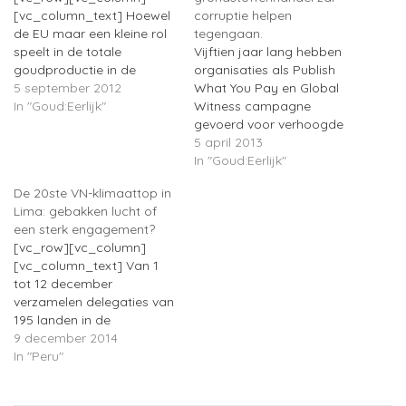
[vc_column_text] Hoewel
corruptie helpen
de EU maar een kleine rol
tegengaan.
speelt in de totale
Vijftien jaar lang hebben
goudproductie in de
organisaties als Publish
wereld, is de handel en
5 september 2012
What You Pay en Global
consumptie van goud
In "Goud:Eerlijk"
Witness campagne
daarentegen wel een
gevoerd voor verhoogde
belangrijke economische
transparantie op het
5 april 2013
activiteit in de EU.
gebied van betalingen
In "Goud:Eerlijk"
Hieronder wordt het
rond
De 20ste VN-klimaattop in
belang van de EU vermeld
grondstoffenextractie. Op
Lima: gebakken lucht of
omtrent de productie, de
9 april 2013 was het dan
een sterk engagement?
handel en de consumptie
zover: de Europese Unie
[vc_row][vc_column]
van goud…
kwam overeen om nieuwe
[vc_column_text] Van 1
regels te gaan stellen aan
tot 12 december
bedrijven die bezig zijn
verzamelen delegaties van
met…
195 landen in de
Peruaanse hoofdstad
9 december 2014
Lima voor de twintigste
In "Peru"
klimaatconferentie COP20.
Op het programma: de