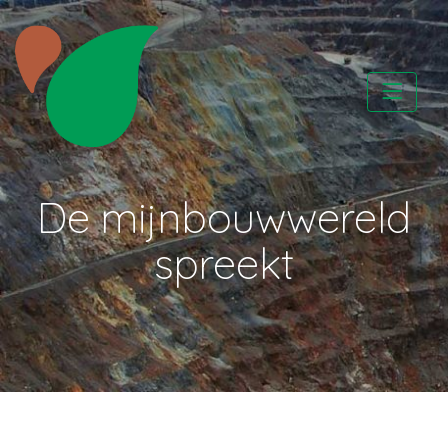
Skip
to
content
CATAPA vzw
De mijnbouwwereld
spreekt