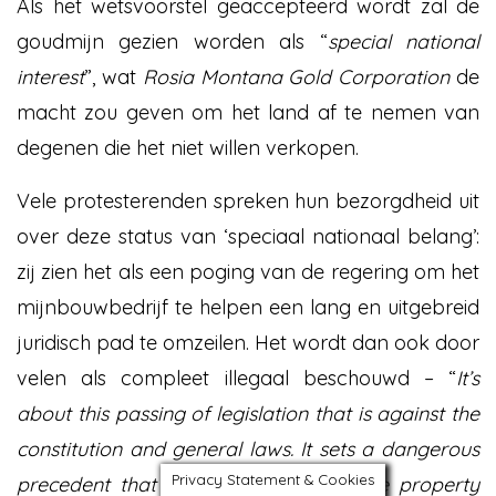
Als het wetsvoorstel geaccepteerd wordt zal de
goudmijn gezien worden als “
special national
interest
”, wat
Rosia Montana Gold Corporation
de
macht zou geven om het land af te nemen van
degenen die het niet willen verkopen.
Vele protesterenden spreken hun bezorgdheid uit
over deze status van ‘speciaal nationaal belang’:
zij zien het als een poging van de regering om het
mijnbouwbedrijf te helpen een lang en uitgebreid
juridisch pad te omzeilen. Het wordt dan ook door
velen als compleet illegaal beschouwd – “
It’s
about this passing of legislation that is against the
constitution and general laws.
It sets a dangerous
Privacy Statement & Cookies
precedent that can infringe on private property