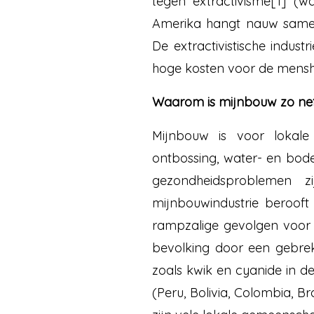
tegen extractivisme[1] (w
Amerika hangt nauw samen
De extractivistische indust
hoge kosten voor de mensh
Waarom is mijnbouw zo nef
Mijnbouw is voor lokale
ontbossing, water- en bod
gezondheidsproblemen z
mijnbouwindustrie berooft
rampzalige gevolgen voor
bevolking door een gebrek 
zoals kwik en cyanide in de
(Peru, Bolivia, Colombia, Br