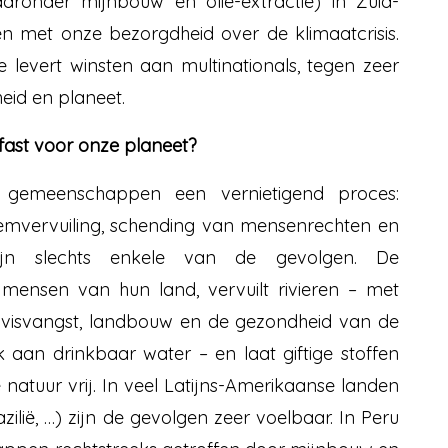
aaronder mijnbouw en olie-extractie) in Zuid-
 met onze bezorgdheid over de klimaatcrisis.
rie levert winsten aan multinationals, tegen zeer
eid en planeet.
ast voor onze planeet?
 gemeenschappen een vernietigend proces:
emvervuiling, schending van mensenrechten en
ijn slechts enkele van de gevolgen. De
 mensen van hun land, vervuilt rivieren – met
 visvangst, landbouw en de gezondheid van de
aan drinkbaar water – en laat giftige stoffen
 natuur vrij. In veel Latijns-Amerikaanse landen
azilië, …) zijn de gevolgen zeer voelbaar. In Peru