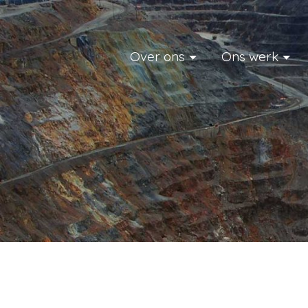
Skip
to
content
Over ons
Ons werk
CATAPA vzw