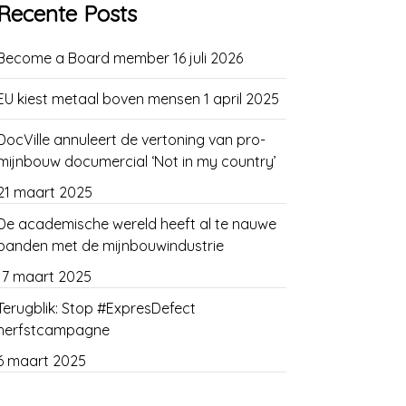
Recente Posts
Become a Board member
16 juli 2026
EU kiest metaal boven mensen
1 april 2025
DocVille annuleert de vertoning van pro-
mijnbouw documercial ‘Not in my country’
21 maart 2025
De academische wereld heeft al te nauwe
banden met de mijnbouwindustrie
17 maart 2025
Terugblik: Stop #ExpresDefect
herfstcampagne
6 maart 2025