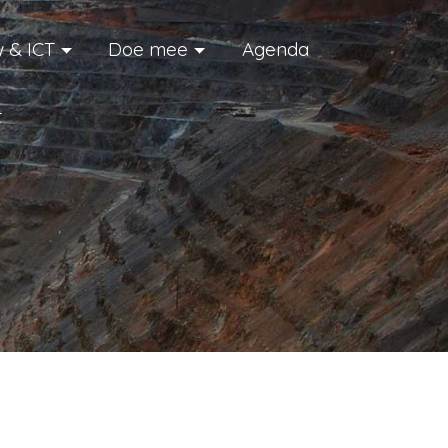
 & ICT
Doe mee
Agenda
t